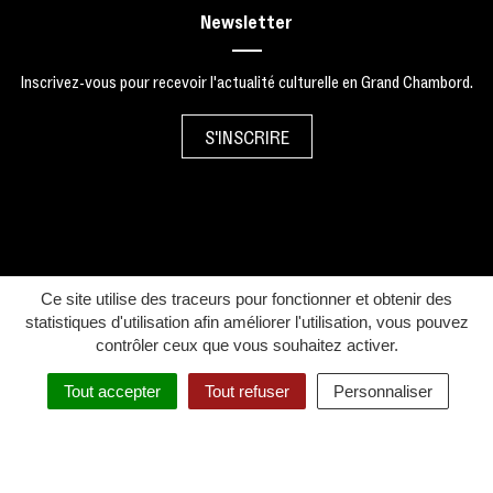
Newsletter
Inscrivez-vous pour recevoir l'actualité culturelle en Grand Chambord.
S'INSCRIRE
Gestion des cookies
Ce site utilise des traceurs pour fonctionner et obtenir des
statistiques d'utilisation afin améliorer l'utilisation, vous pouvez
Politique de confidentialité
contrôler ceux que vous souhaitez activer.
Mentions légales
Tout accepter
Tout refuser
Personnaliser
Plan du site
Accessibilité : non conforme