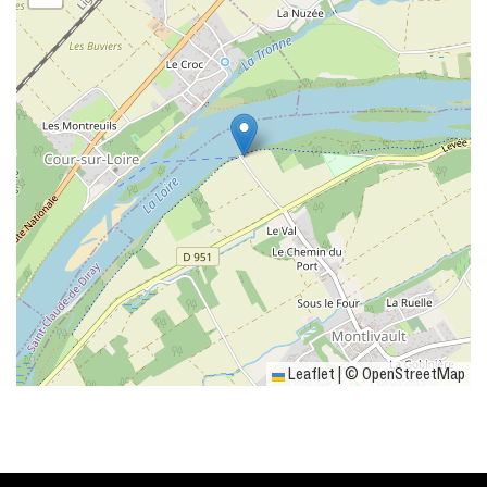
Leaflet
|
©
OpenStreetMap