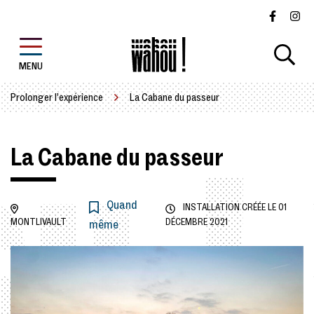
Gestion des traceurs
Aller
Lien ver
Lie
au
contenu
MENU
Prolonger l’expérience
La Cabane du passeur
La Cabane du passeur
Quand
INSTALLATION CRÉÉE LE
01
MONTLIVAULT
DÉCEMBRE 2021
même