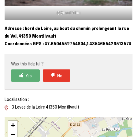
@Quand Même
Adresse : bord de Loire, au bout du chemin prolongeant la rue
du Val, 41350 Montlivault
Coordonnées GPS : 47.6504552754804,1.4354655426513574
Was this Helpful ?
Yes
No
Localisation :
3 Levee de la Loire 41350 Montlivault
+
−